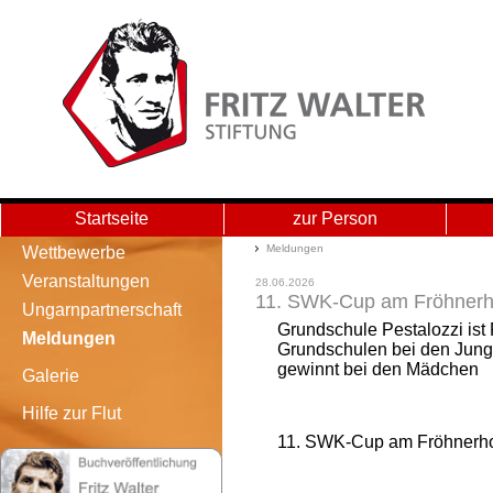
Startseite
zur Person
Meldungen - Main Storage
Meldungen
Wettbewerbe
Veranstaltungen
28.06.2026
11. SWK-Cup am Fröhnerh
Ungarnpartnerschaft
Grundschule Pestalozzi ist 
Meldungen
Grundschulen bei den Jung
gewinnt bei den Mädchen
Galerie
Hilfe zur Flut
11. SWK-Cup am Fröhnerh