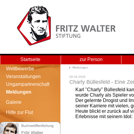
Startseite
zur Person
Meldungen - Main Storage
Meldungen
Wettbewerbe
Veranstaltungen
08.04.2026
Charly Büllesfeld - Eine Ze
Ungarnpartnerschaft
Karl "Charly" Büllesfeld kan
Meldungen
wurde Charly als Spieler vo
Der gelernte Drogist und Im
Galerie
seiner Karriere mit vielen,
Heute blickt er zurück auf 
Hilfe zur Flut
Erlebnisse mit seinem Idol: 