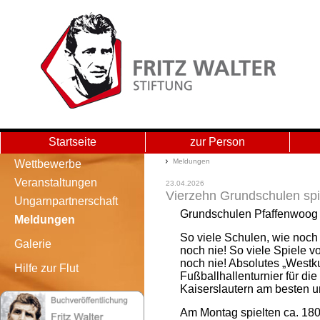
Startseite
zur Person
Meldungen - Main Storage
Meldungen
Wettbewerbe
Veranstaltungen
23.04.2026
Vierzehn Grundschulen spie
Ungarnpartnerschaft
Grundschulen Pfaffenwoog
Meldungen
So viele Schulen, wie noch
Galerie
noch nie! So viele Spiele v
noch nie! Absolutes „Westku
Hilfe zur Flut
Fußballhallenturnier für di
Kaiserslautern am besten 
Am Montag spielten ca. 18